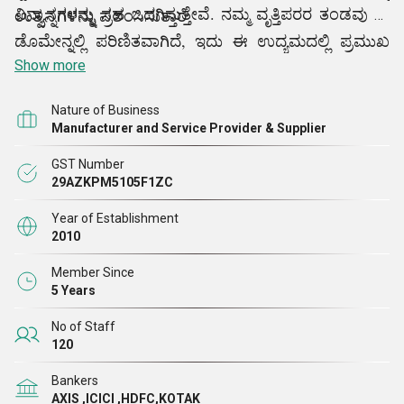
ವಿನ್ಯಾಸಗಳನ್ನು ಸಹ ಒದಗಿಸುತ್ತೇವೆ. ನಮ್ಮ ವೃತ್ತಿಪರರ ತಂಡವು ಈ
ಉತ್ಪನ್ನಗಳನ್ನು ಪ್ರಶಂಸಿಸುತ್ತಾರೆ
ಡೊಮೇನ್ನಲ್ಲಿ ಪರಿಣಿತವಾಗಿದೆ, ಇದು ಈ ಉದ್ಯಮದಲ್ಲಿ ಪ್ರಮುಖ
ಹೆಸರಾಗಿ ವಿಕಸನಗೊಳ್ಳಲು ನಮಗೆ ಸಹಾಯ ಮಾಡುತ್ತದೆ. ನಮ್ಮ
Show more
ಉದ್ಯೋಗಿಗಳ ಪರಿಣತಿ ಮತ್ತು ಗಮನಾರ್ಹ ಸಾಮರ್ಥ್ಯವು
Nature of Business
ಮಾರುಕಟ್ಟೆಗಳಲ್ಲಿ ಬಲವಾದ ಹೆಜ್ಜೆ ಸ್ಥಾಪಿಸಲು ನಮಗೆ ಸಹಾಯ
Manufacturer and Service Provider & Supplier
ಮಾಡಿದೆ. ನಮ್ಮ ಗುಣಮಟ್ಟದ ನಿಯಂತ್ರಕಗಳು, ವಿನ್ಯಾಸಕರು,
GST Number
ಗುತ್ತಿಗೆದಾರರು ಮತ್ತು ಮಾರಾಟ ವ್ಯವಸ್ಥಾಪಕರ ಬದ್ಧತೆಯಿಂದಾಗಿ,
29AZKPM5105F1ZC
ನಾವು ದೊಡ್ಡ ಯೋಜನೆಗಳನ್ನು ನಿರ್ವಹಿಸಲು ಸಮರ್ಥರಾಗಿದ್ದೇವೆ.
Year of Establishment
2010
Member Since
5 Years
No of Staff
120
Bankers
AXIS ,ICICI ,HDFC,KOTAK