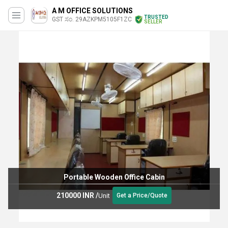
A M OFFICE SOLUTIONS
TRUSTED
GST ಸಂ. 29AZKPM5105F1ZC
SELLER
Portable Wooden Office Cabin
210000 INR
/
Unit
Get a Price/Quote