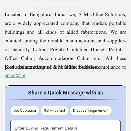
Located in Bengaluru, India, we, A M Office Solutions,
are a widely appreciated company that renders portable
buildings and all kinds of allied fabrications. We are
counted among the notable manufacturers and suppliers
of Security Cabin, Prefab Container House, Portable
Office Cabin, Accommodation Cabin, etc.
All these
Basic Information of A M Office Solutions
products are designed & manufactured in compliance to
industry norms by using quality materials and cutting
Know More
edge technology. And this is why, our products get
immense response of the market for possessing
Share a Quick Message with us
remarkable features such as durability, innovative
designs, compact structure, low maintenance and
Get Quotation
Get Price List
Discuss Requirement
reasonable prices. A large number of customers place
repeat orders for all our products.
Enter Buying Requirement Details